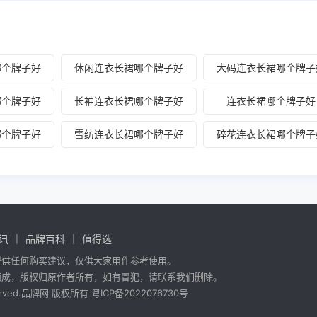
哪个牌子好
休闲连衣长裙哪个牌子好
大码连衣长裙哪个牌子
哪个牌子好
长袖连衣长裙哪个牌子好
连衣长裙哪个牌子好
哪个牌子好
雪纺连衣长裙哪个牌子好
碎花连衣长裙哪个牌子
讯
品牌百科
值得选
提供任何购买建议，仅供大家用作参考使用。
而成，版权归原作者所有，如有冒犯，请联系我们删除。
 reserved.品牌网 版权所有
粤ICP备2022076730号