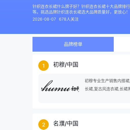
针织连衣长裙什么牌子好？针织连衣长裙十大品牌排行
等。挑选品牌针织连衣长裙选大品牌质量好，更放心！
2026-08-07
678人关注
品牌榜单
初穆
/
中国
1
初穆专业生产销售内搭裙,
长裙,复古风连衣裙,长裙
裙,女装打底衫,长袖长裙
名濮
/
中国
2