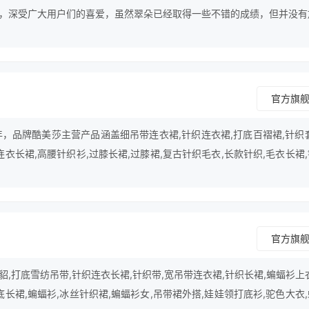
，深受广大用户们的喜爱，虽然翠朵已经取得一些不错的成绩，但并没有
行业中的最顶尖品牌努力。
官方旗
年，品牌酷美莎主营产品涵盖细吊带连衣裙,针织连衣裙,打底百褶裙,针织
连衣长裙,高腰针织衫,过膝长裙,过膝裙,复古针织毛衣,长款针织,毛衣长裙
性感毛衣,露背毛衣,荷叶边毛衣,手帕等领域。
官方旗
,打底雪纺吊带,针织连衣长裙,针织带,宽吊带连衣裙,针织长裙,蝙蝠衫上
底长裙,蝙蝠衫,冰丝针织裙,蝙蝠衫女,吊带裙外搭,娃娃领打底衫,驼色大衣