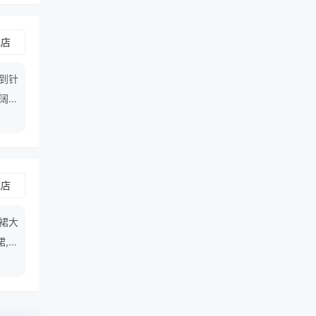
舰店
盖到针
织阔腿
心裙,
舰店
滩裙大
裙,时