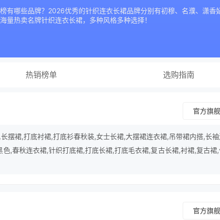
榜有哪些品牌？2026优秀的针织连衣长裙品牌分别有初穆、名濮、潇香
海量热卖名牌针织连衣长裙，多种风格多种选择！
热销榜单
选购指南
官方旗
长摆裙,打底衬裙,打底衫春秋装,女士长裙,大摆裙连衣裙,吊带裙内搭,长
黑色,春秋连衣裙,针织打底裙,打底长裙,打底毛衣裙,复古长裙,衬裙,复古裙
等产品。
官方旗