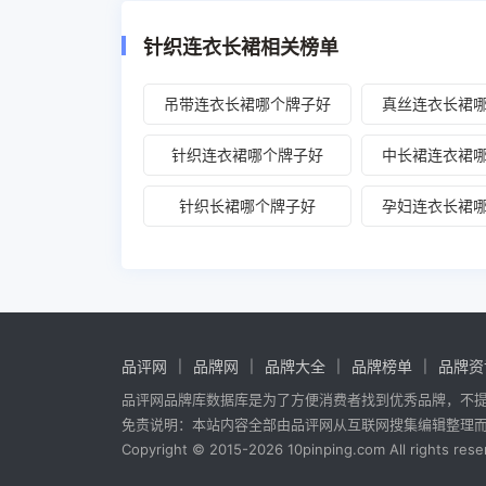
针织连衣长裙相关榜单
吊带连衣长裙哪个牌子好
真丝连衣长裙
针织连衣裙哪个牌子好
中长裙连衣裙
针织长裙哪个牌子好
孕妇连衣长裙
品评网
品牌网
品牌大全
品牌榜单
品牌资
品评网品牌库数据库是为了方便消费者找到优秀品牌，不
免责说明：本站内容全部由品评网从互联网搜集编辑整理
Copyright © 2015-2026 10pinping.com All rights