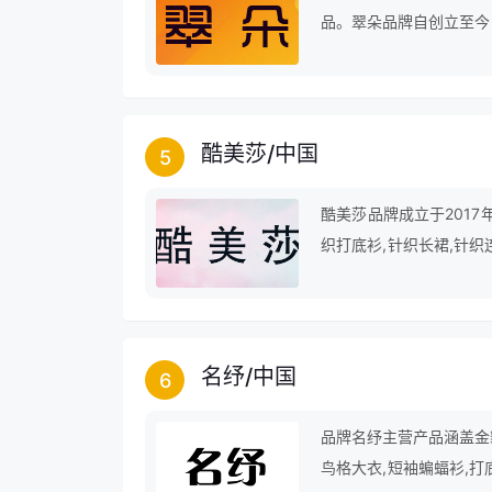
品。翠朵品牌自创立至今
前进的步伐，仍在为成为
酷美莎
/
中国
5
酷美莎品牌成立于2017
织打底衫,针织长裙,针织
长袖衫,针织,打底长裙,
名纾
/
中国
6
品牌名纾主营产品涵盖金貂
鸟格大衣,短袖蝙蝠衫,打