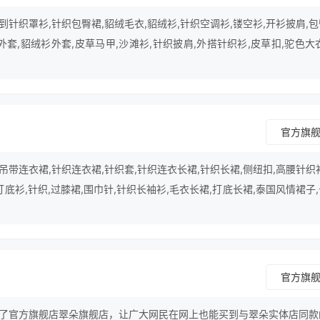
针织罩衫,针织包臀裙,貂绒毛衣,貂绒衫,针织空调衫,镂空衫,开衫披肩,
外套,貂绒衫外套,皮草马甲,沙滩衫,针织披肩,外搭针织衫,皮草扣,驼色大
行业。
官方旗
带连衣裙,针织连衣裙,针织套,针织连衣长裙,针织长裙,侧纽扣,高腰针织
打底衫,针织,过膝裙,围巾针,针织长袖衫,毛衣长裙,打底长裙,泰国风情裙子
等。
官方旗
了官方旗舰店翠朵旗舰店，让广大网民在网上也能买到与翠朵实体店同款