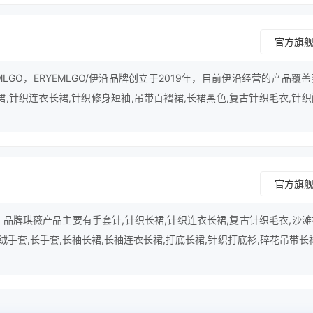
官方旗
MLGO，ERYEMLGO/伊沿品牌创立于2019年，目前伊沿经营的产品覆
裙,针织连衣长裙,针织修身短袖,吊带百褶裙,长裙黑色,复古针织毛衣,针
底衫,针织吊带裙,长裙吊带,打底背心裙,针织,针织背心裙,白色长裙,吊带背
等行业。
官方旗
，品牌琪薇产品主要有手套针,针织长裙,针织连衣长裙,复古针织毛衣,沙
,绒手套,长手套,长袖长裙,长袖连衣长裙,打底长裙,针织打底衫,碎花吊带长
豹纹连衣裙,碎花沙滩裙,碎花短裙等。