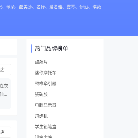
妃、翠朵、酷美莎、名纾、爱名雅、霞幂、伊沿、琪薇
热门品牌榜单
卤藕片
舰店
迷你摩托车
颈椎牵引器
袖连衣
,仙女
瓷砖胶
电脑显示器
跑步机
学生铅笔盒
舰店
钢笔字帖