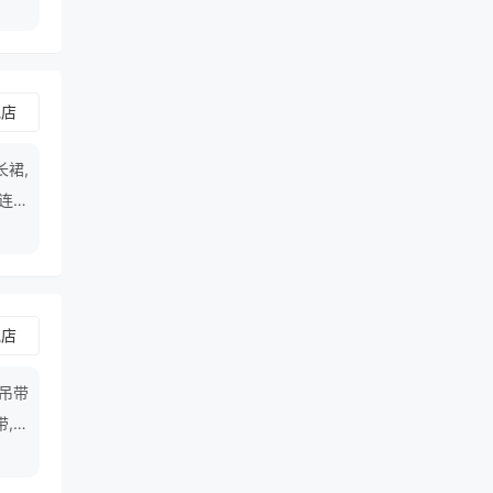
舰店
长裙,
带连衣
舰店
吊带
带,开