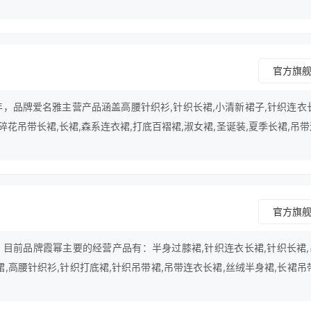
,披肩裙等领域。
官方旗
年，品牌爱名雅主营产品涵盖高腰针织衫,针织长裙,小清新裙子,针织连衣
,碎花吊带长裙,长裙,森系连衣裙,打底百褶裙,淑女裙,圣诞装,夏季长裙,吊
长裙,复古长裙,长裙吊带,仙女连衣裙等领域。
官方旗
年，目前品牌霞幂主要的经营产品有：半身过膝裙,针织连衣长裙,针织长裙,
裙,高腰针织衫,针织打底裙,针织吊带裙,吊带连衣长裙,丝绒半身裙,长裙吊
裙半身,雪纺打底裙,丝绒吊带裙,针织打底衫,针织连衣裙,针织套等。