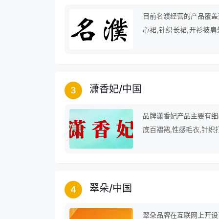
目前名濮经营的产品覆盖到
心裙,针织长裙,开衫披肩
肩,仿貂绒,薄款空调衫等
潇香妃
/
中国
3
品牌潇香妃产品主要有细吊
底百褶裙,性感毛衣,针织
针织,针织手套,过膝长裙
翠朵
/
中国
4
翠朵品牌在互联网上开设