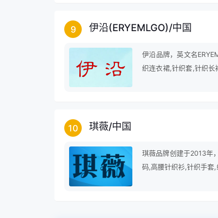
伊沿(ERYEMLGO)
/
中国
9
伊沿品牌，英文名ERYE
织连衣裙,针织套,针织长
裤,吊带连衣长裙,针织打
长款针织,冰丝针织短袖
琪薇
/
中国
10
琪薇品牌创建于2013年
码,高腰针织衫,针织手套
装裙,黑手套,沙滩短裙,