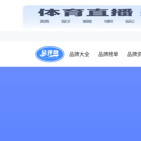
品牌大全
品牌榜单
品牌