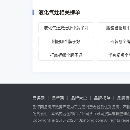
液化气灶相关榜单
液化气灶双灶哪个牌子好
服装鞋帽哪
制服哪个牌子好
西装哪个
打底裤哪个牌子好
半身裙哪个
品评网
品牌网
品牌大全
品牌榜单
品牌资
品评网品牌库数据库是为了方便消费者找到优秀品牌，不
免责说明：本站内容全部由品评网从互联网搜集编辑整理
Copyright © 2015-2026 10pinping.com All rights