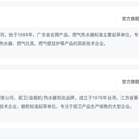
官方旗
司，始于1988年，广东省名牌产品，燃气热水器标准主要起草单位，专
热水器、燃气灶具、燃气壁挂炉等产品的高新技术企业。
官方旗
限公司，厨卫/油烟机/热水器知名品牌，成立于1978年台湾，江苏省著
技术企业，橱柜标准起草单位，专注于厨卫产品生产销售的大型企业。