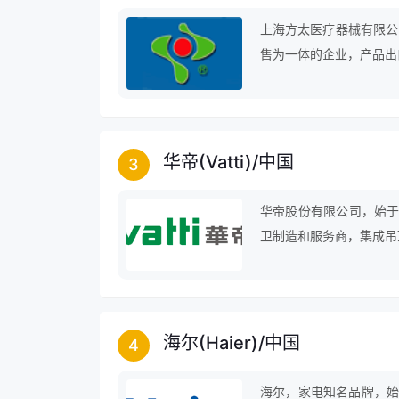
上海方太医疗器械有限公
售为一体的企业，产品出
华帝(Vatti)
/
中国
3
华帝股份有限公司，始于
卫制造和服务商，集成吊
用具、家用电器及企业自
海尔(Haier)
/
中国
4
海尔，家电知名品牌，始