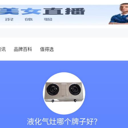
资讯
品牌百科
值得选
液化气灶哪个牌子好？