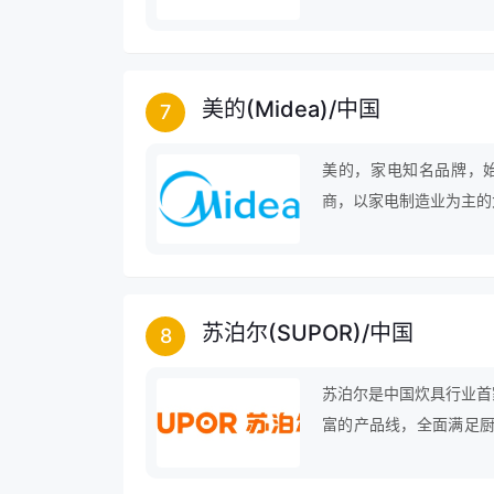
美的(Midea)
/
中国
7
美的，家电知名品牌，始
商，以家电制造业为主的
化系统的科技企业集团，
生活。
苏泊尔(SUPOR)
/
中国
8
苏泊尔是中国炊具行业首
富的产品线，全面满足厨
力锅、炒锅、煎锅、蒸锅
占有率也跃居行业第二的