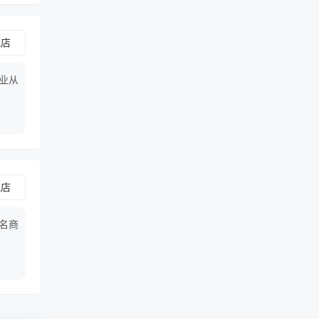
舰店
业从
舰店
名商