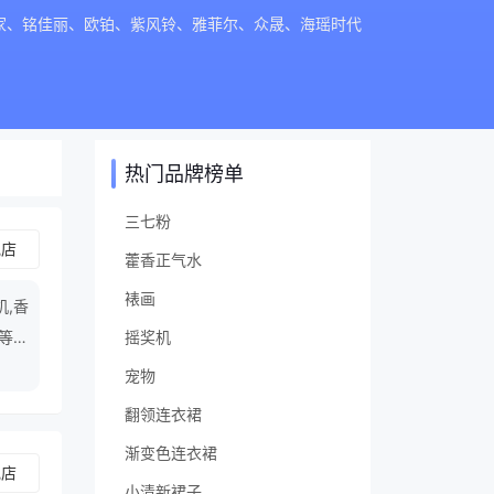
家、铭佳丽、欧铂、紫风铃、雅菲尔、众晟、海瑶时代
热门品牌榜单
三七粉
舰店
藿香正气水
裱画
机,香
灯等领
摇奖机
宠物
翻领连衣裙
渐变色连衣裙
舰店
小清新裙子