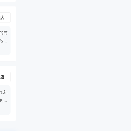
舰店
的商
放慢
舰店
气床,
轮,医