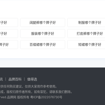
牌子好
阔腿裤哪个牌子好
制服哪个牌子好
牌子好
服装哪个牌子好
打底裤哪个牌子好
牌子好
百褶裙哪个牌子好
短裙哪个牌子好
讯
品牌百科
值得选
提供任何购买建议，仅供大家用作参考使用。
而成，版权归原作者所有，如有冒犯，请联系我们删除。
 reserved.品牌网 版权所有
粤ICP备2022076730号