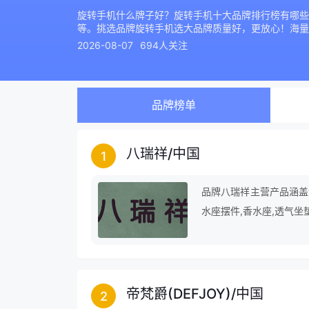
旋转手机什么牌子好？旋转手机十大品牌排行榜有哪些
等。挑选品牌旋转手机选大品牌质量好，更放心！海量
2026-08-07
694人关注
品牌榜单
八瑞祥
/
中国
1
品牌八瑞祥主营产品涵盖金
水座摆件,香水座,透气坐
域。
帝梵爵(DEFJOY)
/
中国
2