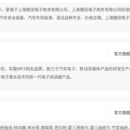
3年，隶属于上海雅田电子商务有限公司，上海雅田电子商务有限公司经销
汽车安全装备、汽车外饰装潢、清洁品种齐全、价格合理。上海雅田电子
用、守合同、保证产品质量，以多品种经营特色和薄利多销的原则，赢得
官方旗
司，车载MP3知名品牌，致力于汽车电子、移动多媒体产品的研发生产
nk电子墨水技术的新一代电子阅读器产品。
官方旗
抽纸,转向器,喷水管,脚踩泵,芭比粉,婴儿用纸巾,婴儿抽纸巾,竹浆抽纸