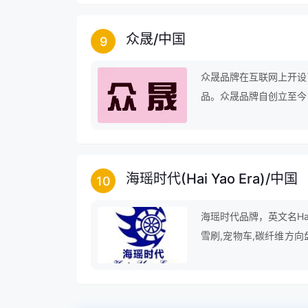
众晟
/
中国
9
众晟品牌在互联网上开设
品。众晟品牌自创立至今
前进的步伐，仍在为成为
海瑶时代(Hai Yao Era)
/
中国
10
海瑶时代品牌，英文名Ha
雪刷,宠物车,碳纤维方向盘
疗包,毛绒球,汽车座椅套