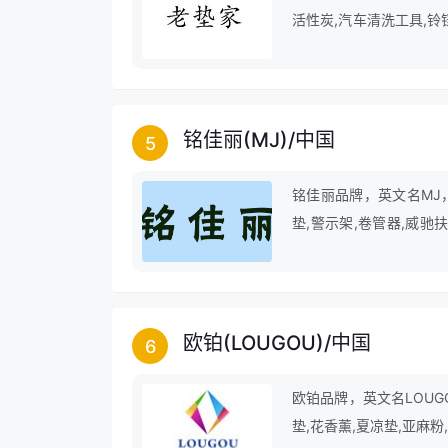
活性炭,汽车清洗工具,铃
插座,汽车刷,水管车套装
铭佳丽(MJ)
/
中国
5
铭佳丽品牌，英文名MJ
垫,警示架,卷管器,威驰
机,驱蚊剂,还原蜡,光球
欧铂(LOUGOU)
/
中国
6
欧铂品牌，英文名LOUGO
垫,花香薰,夏凉垫,亚麻粉