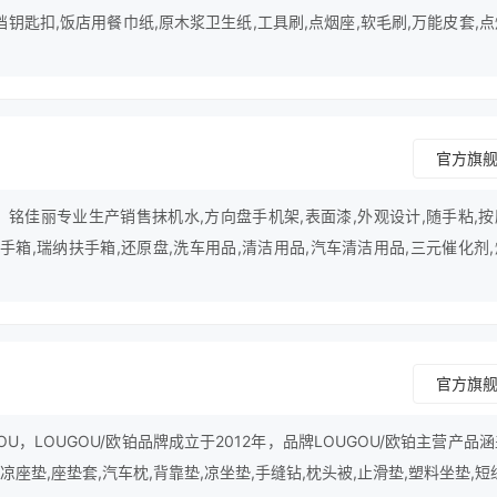
铛钥匙扣,饭店用餐巾纸,原木浆卫生纸,工具刷,点烟座,软毛刷,万能皮套,
等产品。
官方旗
，铭佳丽专业生产销售抹机水,方向盘手机架,表面漆,外观设计,随手粘,按
扶手箱,瑞纳扶手箱,还原盘,洗车用品,清洁用品,汽车清洁用品,三元催化剂
,清洁养护用品等产品。
官方旗
U，LOUGOU/欧铂品牌成立于2012年，品牌LOUGOU/欧铂主营产品
,凉座垫,座垫套,汽车枕,背靠垫,凉坐垫,手缝钻,枕头被,止滑垫,塑料坐垫,短