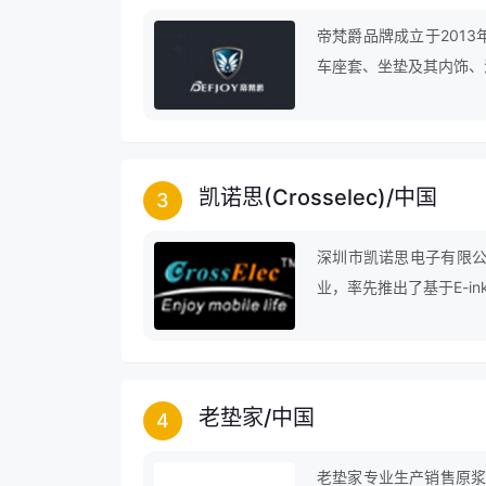
帝梵爵品牌成立于201
车座套、坐垫及其内饰、
有限公司实力雄厚，重信
大客户的信任。
凯诺思(Crosselec)
/
中国
3
深圳市凯诺思电子有限公
业，率先推出了基于E-i
老垫家
/
中国
4
老垫家专业生产销售原浆纸