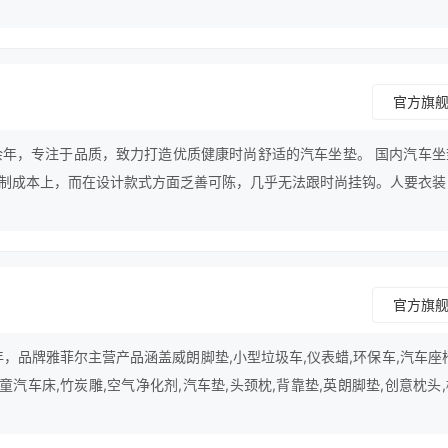
垫套,隔热伞,面包车等领域。
官方旗
余年，专注于品质，致力打造优质健康时尚舒适的汽车坐垫。 国内汽车坐
制成本上，而在设计款式方面乏善可陈，几乎无法跟时尚挂钩。人要衣装
的车主，有着较高的审美眼光。紫风铃主设计师MRS.邱相信：好的设计
味·！
官方旗
年，品牌雅菲尔主营产品涵盖威朗脚垫,小型垃圾车,仪表蜡,环保车,汽车座
儿童汽车床,竹炭雕,空气净化剂,汽车垫,头颈枕,背靠垫,英朗脚垫,创意枕头
靠枕等领域。