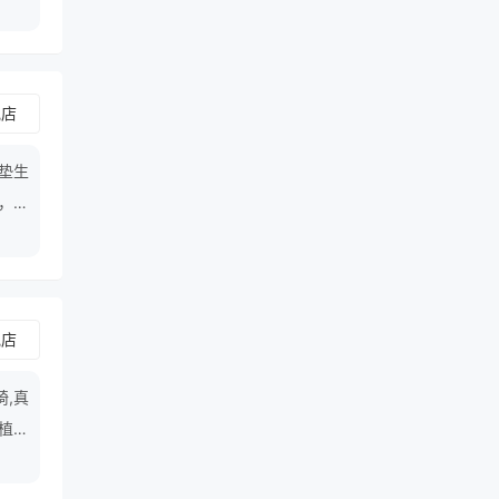
舰店
垫生
，车
，总
舰店
椅,真
,植绒