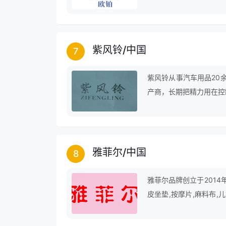
套扣,旅行毯,锁钥包,坐
紫风铃
/
中国
7
紫风铃从事汽车用品20
产商，长期把精力用在控
要靓装。已经有越来越多
是能让平凡的生活更有品
雅菲尔
/
中国
8
雅菲尔品牌创立于2014
皮坐垫,按摩片,麻料布,
垫,记忆棉方垫,蜜桃,腰