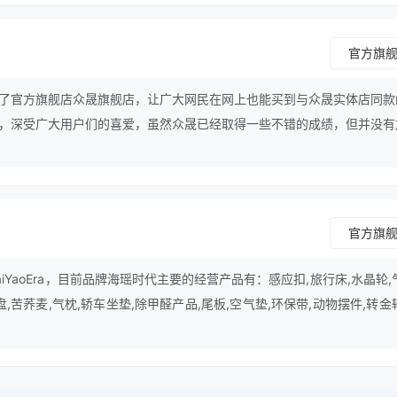
官方旗
了官方旗舰店众晟旗舰店，让广大网民在网上也能买到与众晟实体店同款
，深受广大用户们的喜爱，虽然众晟已经取得一些不错的成绩，但并没有
行业中的最顶尖品牌努力。
官方旗
iYaoEra，目前品牌海瑶时代主要的经营产品有：感应扣,旅行床,水晶轮,
,苦荞麦,气枕,轿车坐垫,除甲醛产品,尾板,空气垫,环保带,动物摆件,转金
,保护扣等。