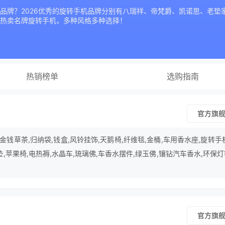
品牌？2026优秀的旋转手机品牌分别有八瑞祥、帝梵爵、凯诺思、老垫
热卖名牌旋转手机，多种风格多种选择！
热销榜单
选购指南
官方旗
钱草茶,归纳袋,钱盒,风铃挂饰,天鹅椅,纤维毯,金桶,车用香水座,旋转手
垫,苹果椅,电热褥,水晶车,琉璃佛,车香水摆件,绿玉佛,镶钻汽车香水,环保
官方旗