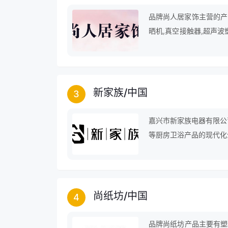
品牌尚人居家饰主营的产品
晒机,真空接触器,超声波
冲床,升降货梯,电瓶蓄电
新家族
/
中国
3
嘉兴市新家族电器有限公
等厨房卫浴产品的现代化
尚纸坊
/
中国
4
品牌尚纸坊产品主要有塑料