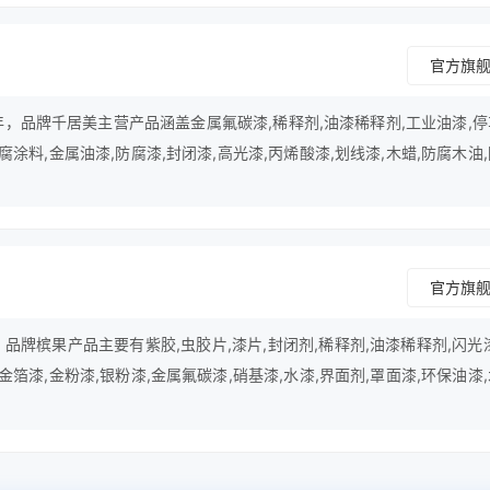
官方旗
年，品牌千居美主营产品涵盖金属氟碳漆,稀释剂,油漆稀释剂,工业油漆,
腐涂料,金属油漆,防腐漆,封闭漆,高光漆,丙烯酸漆,划线漆,木蜡,防腐木油
地平漆等领域。
官方旗
，品牌槟果产品主要有紫胶,虫胶片,漆片,封闭剂,稀释剂,油漆稀释剂,闪光
金箔漆,金粉漆,银粉漆,金属氟碳漆,硝基漆,水漆,界面剂,罩面漆,环保油漆