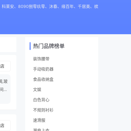
科莱安、8090捌零玖零、沐春、缘百年、千居美、槟
热门品牌榜单
装饰腰带
舰店
手动吸奶器
食品收纳盒
阀,玻
板间隔
文娱
白色背心
不规则衬衫
速滑服
舰店
漏肩上衣