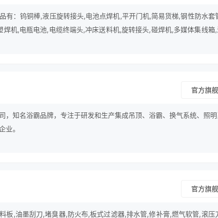
有：钨铜棒,液压旋转接头,电池点焊机,平开门机,简易货梯,钢性防水套
塑焊机,电瓶电池,电缆终端头,冲床送料机,旋转接头,碰焊机,多媒体集线箱
池,监视设备电源,平底尖刀等。
官方旗
司，知名浴霸品牌，专注于研发和生产集成吊顶、浴霸、换气系统、照明
企业。
官方旗
板,油墨刮刀,堵臭器,防火布,板式过滤器,排水管,修补膏,燃气软管,滚压