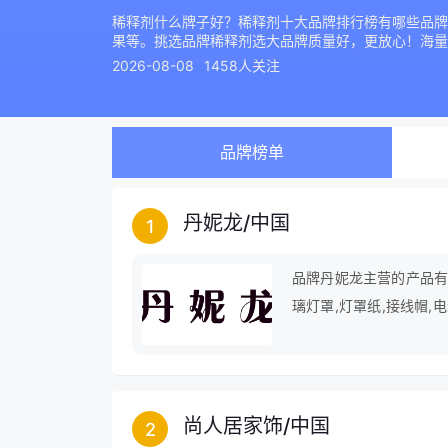
稀释剂什么牌子好？稀释剂十大品牌排行榜有哪些品牌
果等。挑选品牌稀释剂选大品牌质量好，更放心！海量
2026-08-08
1458人关注
品牌榜单
丹妮龙
/
中国
1
品牌丹妮龙主营的产品有：
璃灯罩,灯罩纸,接线帽,
柱,轻触开关等。
尚人居家饰
/
中国
2