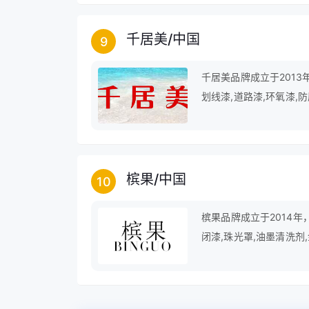
千居美
/
中国
9
千居美品牌成立于2013
划线漆,道路漆,环氧漆,防
漆,喷漆保护膜,外墙漆,
槟果
/
中国
10
槟果品牌成立于2014年
闭漆,珠光罩,油墨清洗剂,
金属漆等。