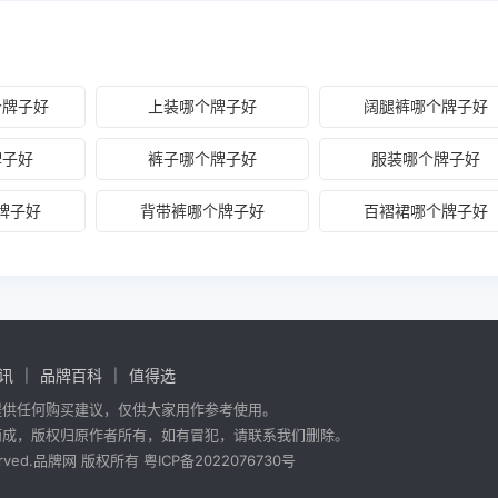
个牌子好
上装哪个牌子好
阔腿裤哪个牌子好
牌子好
裤子哪个牌子好
服装哪个牌子好
牌子好
背带裤哪个牌子好
百褶裙哪个牌子好
讯
品牌百科
值得选
提供任何购买建议，仅供大家用作参考使用。
而成，版权归原作者所有，如有冒犯，请联系我们删除。
 reserved.品牌网 版权所有
粤ICP备2022076730号