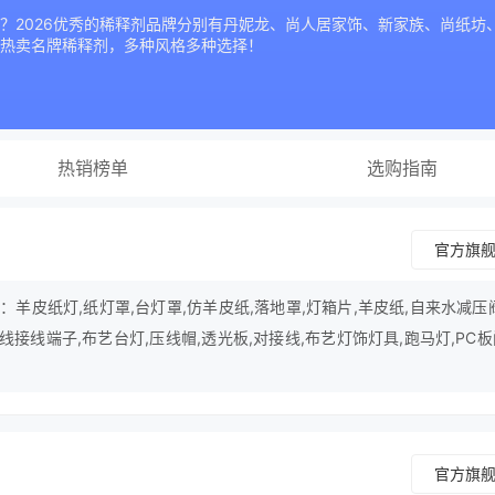
？2026优秀的稀释剂品牌分别有丹妮龙、尚人居家饰、新家族、尚纸坊、
热卖名牌稀释剂，多种风格多种选择！
热销榜单
选购指南
官方旗
羊皮纸灯,纸灯罩,台灯罩,仿羊皮纸,落地罩,灯箱片,羊皮纸,自来水减压
电线接线端子,布艺台灯,压线帽,透光板,对接线,布艺灯饰灯具,跑马灯,PC
官方旗