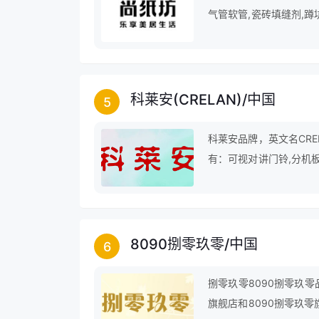
气管软管,瓷砖填缝剂,蹲
封条,排烟管等。
科莱安(CRELAN)
/
中国
5
科莱安品牌，英文名CRE
有：可视对讲门铃,分机板
家居设备,楼宇门,微分头,
8090捌零玖零
/
中国
6
捌零玖零8090捌零玖
旗舰店和8090捌零玖