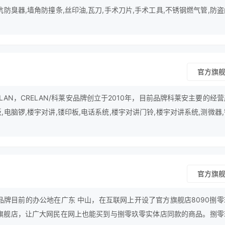
坑防臭器,墙角防撞条,丝印油,瓦刀,手术刀片,手术工具,不锈钢燃气管,防
官方旗
LAN，CRELAN/科莱安品牌创立于2010年，目前品牌科莱安主要的经
,电脑锣,楼宇对讲,镂印板,电话系统,楼宇对讲门铃,楼宇对讲系统,测微器
油漆稀释剂,测微头,分厘卡,稀释剂,电瓶电池,电瓶蓄电池,裸板,振动盘等。
官方旗
零品牌目前的办公地在广东 中山，在互联网上开设了官方旗舰店8090捌零
零旗舰店，让广大网民在网上也能买到与捌零玖零实体店同款的商品。捌零