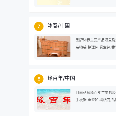
品牌自创立至今，深受广
的步伐，仍在为成为行业
沐春
/
中国
7
品牌沐春主营产品涵盖洗漱
杂物袋,整理包,真空包,香
缘百年
/
中国
8
目前品牌缘百年主要的经营
手板锯,重型轮,墙纸刀,钻