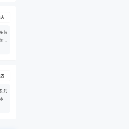
舰店
停车位
,防锈
舰店
漆,封
,水性