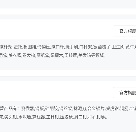
大用户们的喜爱，虽然捌零玖零已经取得一些不错的成绩，但并没有放慢
中的最顶尖品牌努力。展开更多品牌介绍
官方旗
杯架,蛋托,棉围裙,储物筐,漱口杯,洗手刷,口杯架,宽齿梳子,卫生刷,黄牛
皂盒,脏衣篮,卷发梳,厕纸盒,绿檀木,周转筐,美发箱等领域。
官方旗
产品有：测微器,钢板,硅酮胶,钢丝架,抹泥刀,合金锯片,桌虎钳,钢筋,金
床,尖头钳,水泥墙,穿线器,工具钳,压胶枪,斜口钳,打孔钳等。