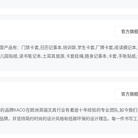
官方旗
产品有：门禁卡套,日历记事本,培训袋,学生卡套,厂牌卡套,阅读摘记本
幼儿园贴纸,读书笔记本,土耳其旅游,卡套挂绳,随身记事本,卡套,手账贴纸
光笔等。
官方旗
的品牌KACO在欧洲高端文具行业有着逾十年经验的专业团队,如今我们
品牌，并坚持简约时尚的设计风格和低碳环保的设计理念。每一件书写工
我超越的过程。我们探索的不仅是书写本身的意义，更关怀使用者在各个
的不仅是设计上的完美呈现，更在意细节对品质生活的影响。KACO，为