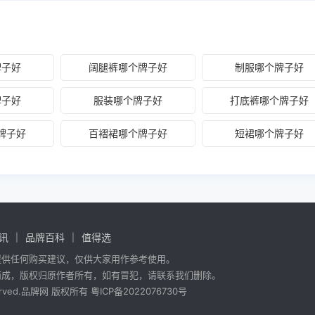
牌子好
阔腿裤哪个牌子好
制服哪个牌子好
牌子好
服装哪个牌子好
打底裤哪个牌子好
牌子好
百褶裙哪个牌子好
短裙哪个牌子好
讯
品牌百科
值得选
提供任何购买建议，仅供大家用作参考使用。
而成，版权归原作者所有，如有冒犯，请联系我们删除。
 reserved.品牌网 版权所有
粤ICP备2022076730号