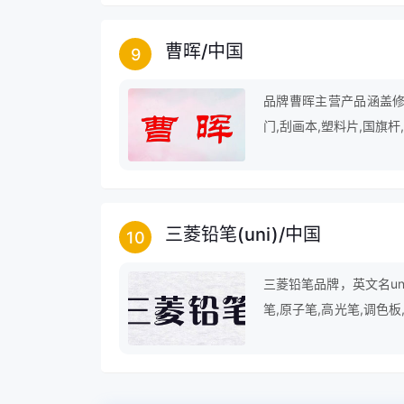
而来，也必将向卓越而去
曹晖
/
中国
9
品牌曹晖主营产品涵盖修改
门,刮画本,塑料片,国旗杆
三菱铅笔(uni)
/
中国
10
三菱铅笔品牌，英文名un
笔,原子笔,高光笔,调色板
笔,中性水笔,圆珠笔,黑