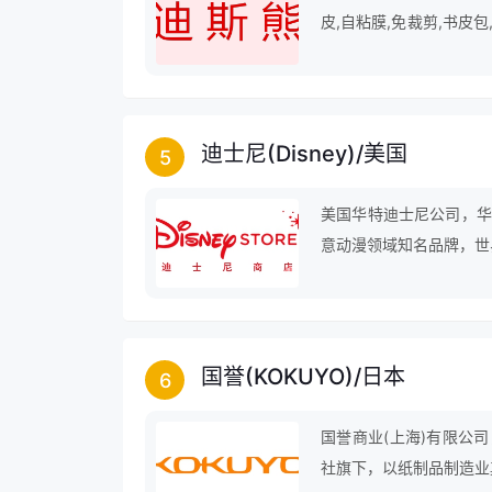
皮,自粘膜,免裁剪,书皮包
板,小学生文具等领域。
迪士尼(Disney)
/
美国
5
美国华特迪士尼公司，华
意动漫领域知名品牌，世
体综合娱乐公司。广东麦
专注从事体育用品和动漫
国誉(KOKUYO)
/
日本
6
国誉商业(上海)有限公司
社旗下，以纸制品制造业