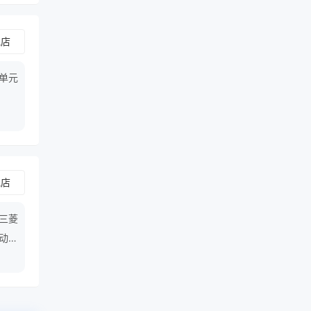
舰店
,单元
舰店
,三菱
活动铅