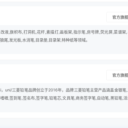
。
官方旗
液,旗帜布,打洞机,花杆,素描灯,画板架,指示笔,房号牌,荧光屏,菜谱架
,狼尾,发光板,水消笔,目录册,目录架,特种纸等领域。
官方旗
i，uni/三菱铅笔品牌创立于2016年，品牌三菱铅笔主营产品涵盖金银笔
,嗜喱,签到笔,签名布,签字笔,铅笔芯,文具笔,商务签字笔,自动笔,黑铅笔,
水笔,自动铅笔,漫画针管笔等领域。