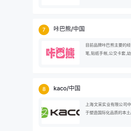
咔巴熊
/
中国
7
目前品牌咔巴熊主要的经营
笔,贴纸手帐,公交卡套,
盒,彩色剪,韩版文具,闪
kaco
/
中国
8
上海文采实业有限公司中
于塑造国际化品质的本土
设计和研发，都是一次自
中的使用感触；我们追求