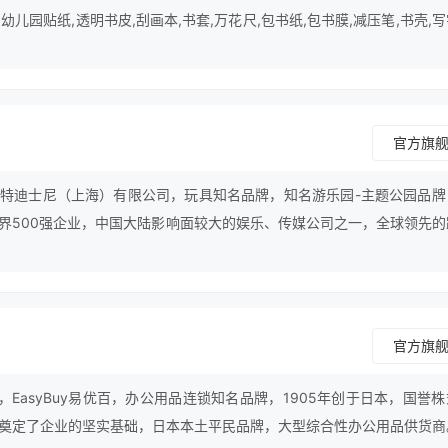
,幼儿园贴纸,透明书皮,刮画本,书套,万花尺,包书纸,包书膜,减压笔,书壳,
官方旗
特迪士尼（上海）有限公司，玩具知名品牌，知名游乐园-主题公园品牌
界500强企业，中国大陆影响面较大的娱乐、传媒公司之一，全球领先的
斯卡体育用品有限公司，中国区域内生产及销售迪士尼全系列体育用品企
体育用品的研发/生产和销售企业。
官方旗
，EasyBuy易优百，办公用品连锁知名品牌，1905年创于日本，国誉
奠定了企业的坚实基础，日本本土平民品牌，大型综合性办公用品供货商