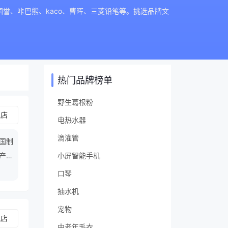
誉、咔巴熊、kaco、曹晖、三菱铅笔等。挑选品牌文
热门品牌榜单
野生葛根粉
舰店
电热水器
滴灌管
国制
产企
小屏智能手机
口琴
抽水机
宠物
舰店
中老年毛衣