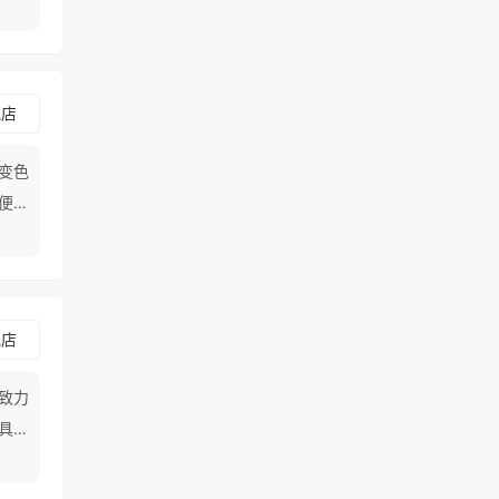
舰店
,变色
,便利
舰店
致力
具的
环节
卓越