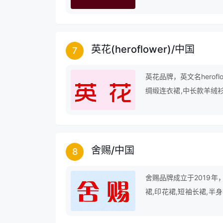
作，现已发展为集设计、
艺精湛的技术人员。
英花(heroflower)
/
中国
7
英花品牌，英文名herofl
绸缎连衣裙,中长款羊绒衫
牦牛绒,牛绒衫,加肥加大
等。
舍赐
/
中国
8
舍赐品牌成立于2019年
裙,印花裙,短袖长裙,半
花连衣裙,碎花短袖,木耳