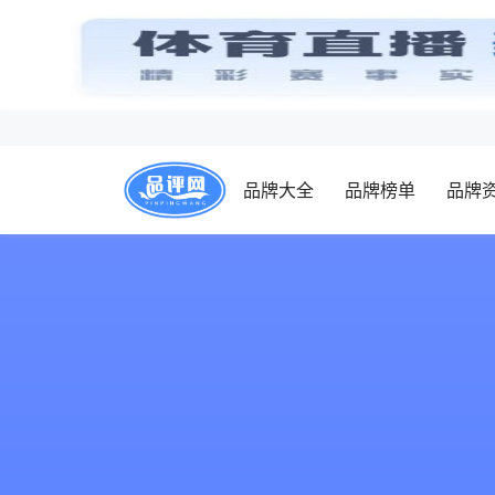
品牌大全
品牌榜单
品牌