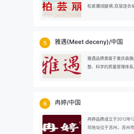
松紧腰阔腿裤,双层连衣裙
服,古琴服,文艺等行业。
雅遇(Meet deceny)
/
中国
5
雅遇品牌隶属于重庆森雅
整、科学的质量管理体系
冉婷
/
中国
6
冉婷品牌成立于2012
司地址位于苏州，苏州