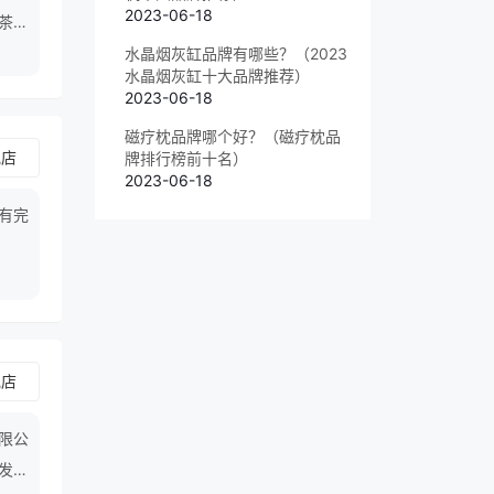
2023-06-18
,茶艺
水晶烟灰缸品牌有哪些？（2023
水晶烟灰缸十大品牌推荐）
2023-06-18
磁疗枕品牌哪个好？（磁疗枕品
舰店
牌排行榜前十名）
2023-06-18
有完
舰店
限公
发工