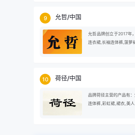
允哲
/
中国
9
允哲品牌创立于2017
连衣裙,长袖连体裤,菠萝
裤,羽绒裙,双层棉,草莓裙
荷径
/
中国
10
品牌荷径主营的产品有：灯
连体裤,彩虹裙,裙衣,美
空调衣,宝宝汉服等。