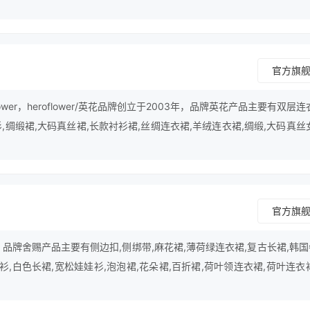
生产、销售为一体的现代化服装企业，并拥有一批资深的专业服装设计师
官方旗
ower，heroflower/英花品牌创立于2003年，品牌英花产品主要有双层连
,绸缎裙,大码真丝裙,长款衬衫裙,丝绸连衣裙,羊绒连衣裙,绸缎,大码真丝
女裙,羊绒裙,真丝衣,加厚羊绒衫,真丝短袖衬衫,系带衬衫,长衬衫裙,真丝
官方旗
，品牌舍赐产品主要有侧边扣,侧绑带,麻花裙,薄荷绿连衣裙,复古长裙,韩
身衫,白色长裙,宽松娃娃衫,泡泡裙,花朵裙,百折裙,荷叶领连衣裙,荷叶连衣
边连衣裙,荷叶裙等。