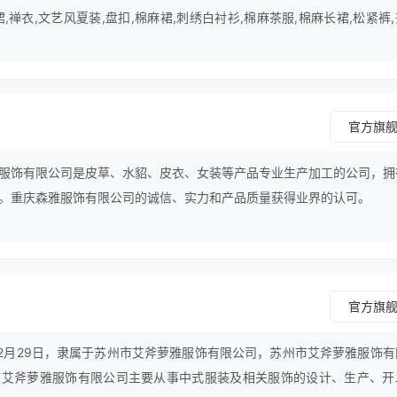
,禅衣,文艺风夏装,盘扣,棉麻裙,刺绣白衬衫,棉麻茶服,棉麻长裙,松紧裤
官方旗
服饰有限公司是皮草、水貂、皮衣、女装等产品专业生产加工的公司，拥
。重庆森雅服饰有限公司的诚信、实力和产品质量获得业界的认可。
官方旗
年12月29日，隶属于苏州市艾斧萝雅服饰有限公司，苏州市艾斧萝雅服饰有
市艾斧萝雅服饰有限公司主要从事中式服装及相关服饰的设计、生产、开