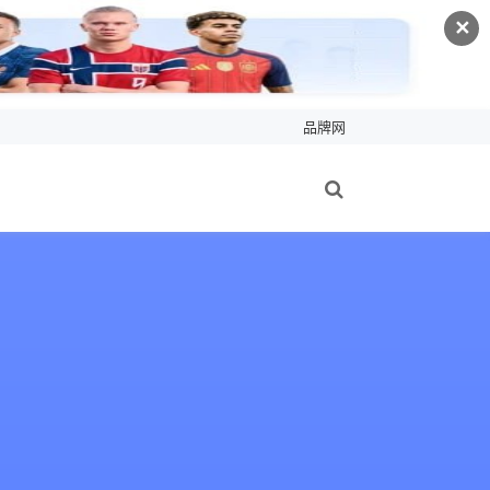
✕
品牌网