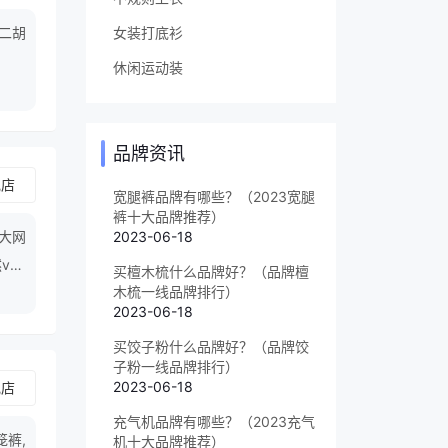
女装打底衫
,二胡
休闲运动装
品牌资讯
舰店
宽腿裤品牌有哪些？（2023宽腿
裤十大品牌推荐）
广大网
2023-06-18
oa
买檀木梳什么品牌好？（品牌檀
木梳一线品牌排行）
2023-06-18
买饺子粉什么品牌好？（品牌饺
子粉一线品牌排行）
2023-06-18
舰店
充气机品牌有哪些？（2023充气
笼裤,
机十大品牌推荐）