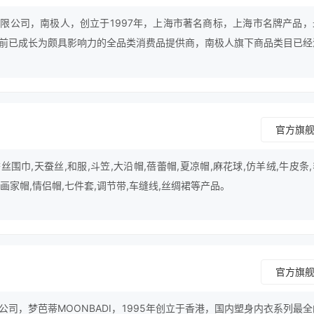
限公司，南极人，创立于1997年，上海市著名商标，上海市名牌产品，
前已成长为颇具影响力的全品类消费品提供商，南极人旗下商品类目已经
袜、户外用品、童装童鞋、家纺用品、汽车用品、家居布艺、美体内衣等
官方旗
围巾,天蚕丝,和服,斗笠,大沿帽,蓓蕾帽,夏凉帽,麻花球,仿羊绒,牛皮条
,画家帽,情侣帽,七件套,调节带,车缝线,丝绸裙等产品。
官方旗
司，梦芭蒂MOONBADI，1995年创立于香港，国内塑身内衣系列最