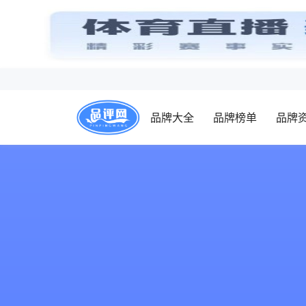
品牌大全
品牌榜单
品牌