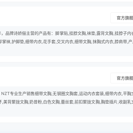
官方旗
年，品牌诗娇俪主营的产品有：脚掌贴,挂脖文胸,袜垫,露背文胸,挂脖子内
脚掌袜,护脚垫,细带内衣,花手套,交叉内衣,细带文胸,抹胸式内衣,脖肩带,
装,露背内衣,硅胶手环定制等。
官方旗
年，NZT专业生产销售细带文胸,无钢圈文胸套,运动内衣套装,细带内衣,平胸
杯,美背聚拢文胸,奶昔粉,白色文胸,蕾丝套,前扣聚拢文胸,胸垫插片,收副乳
文胸,内衣文胸套装,胸罩文胸等产品。