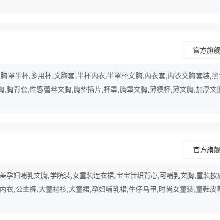
杯罩,牛奶鞋,薄模杯等。
官方旗
罩半杯,多用杯,文胸套,半杯内衣,半罩杯文胸,内衣套,内衣文胸套装,
胸,胸背套,性感蕾丝文胸,胸垫插片,杯罩,胸罩文胸,薄模杯,薄文胸,加厚文
。
官方旗
孕妇哺乳文胸,学院装,女童装连衣裙,宝宝针织背心,可哺乳文胸,童装披
胸内衣,公主裤,大童衬衫,大童裙,孕妇哺乳裙,牛仔马甲,时尚女童装,童鞋皮
衣等领域。