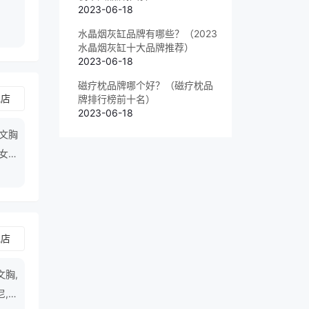
2023-06-18
水晶烟灰缸品牌有哪些？（2023
水晶烟灰缸十大品牌推荐）
2023-06-18
磁疗枕品牌哪个好？（磁疗枕品
舰店
牌排行榜前十名）
2023-06-18
,文胸
,女士
舰店
文胸,
尼,裹