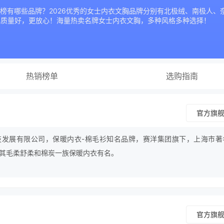
榜有哪些品牌？2026优秀的女士内衣文胸品牌分别有北极绒、南极人、
牌质量好，更放心！海量热卖名牌女士内衣文胸，多种风格多种选择！
热销榜单
选购指南
官方旗
技发展有限公司，保暖内衣-棉毛衫知名品牌，赛洋集团旗下，上海市著
其毛柔舒柔和棉炭一族保暖内衣有名。
官方旗