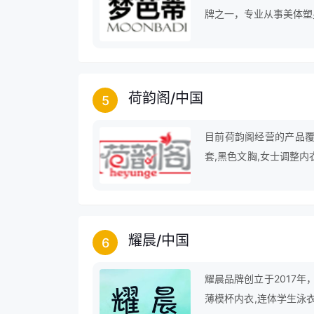
牌之一，专业从事美体塑
荷韵阁
/
中国
5
目前荷韵阁经营的产品覆盖
套,黑色文胸,女士调整内
内衣文胸,聚拢文胸套装,
耀晨
/
中国
6
耀晨品牌创立于2017年
薄模杯内衣,连体学生泳衣