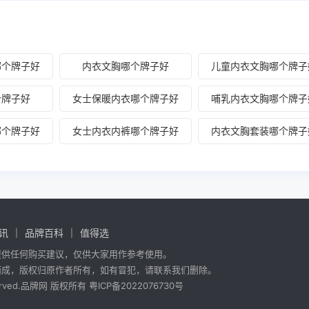
哪个牌子好
内衣文胸哪个牌子好
儿童内衣文胸哪个牌子
个牌子好
女士保暖内衣哪个牌子好
哺乳内衣文胸哪个牌子
哪个牌子好
女士内衣内裤哪个牌子好
内衣文胸套装哪个牌子
讯
品牌百科
值得选
提供任何购买建议，仅供大家用作参考使用。
而成，版权归原作者所有，如有冒犯，请联系我们删除。
 reserved.品牌网 版权所有
粤ICP备2022076730号