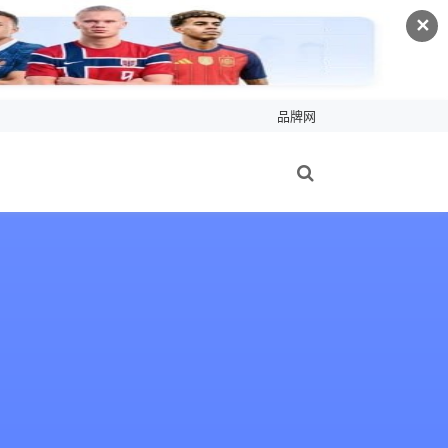
✕
品牌网