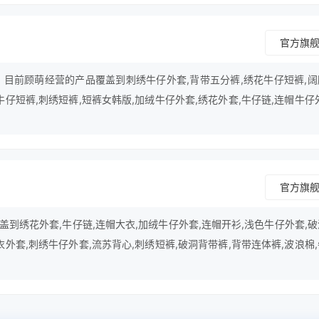
官方旗
年，目前顾萌经营的产品覆盖到刺绣牛仔外套,背带五分裤,绣花牛仔短裤,阔
牛仔短裤,刺绣短裤,短裤女韩版,加绒牛仔外套,绣花外套,牛仔链,连帽牛仔
吊带牛仔裤,连帽大衣,连帽开衫,裤吊带,绣花牛仔裙,吊带短裤等行业。
官方旗
到绣花外套,牛仔链,连帽大衣,加绒牛仔外套,连帽开衫,浅色牛仔外套,
衣外套,刺绣牛仔外套,流苏背心,刺绣短裤,破洞背带裤,背带连体裤,波浪棉
背带裤,手工绣花,拉链扣等行业。