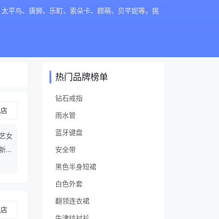
da、太平鸟、唐狮、乐町、索朵卡、顾萌、贝芊妮等。挑
热门品牌榜单
钻石戒指
舰店
雨水管
蓝牙键盘
文艺女
清新女
安全带
黑色半身短裙
白色外套
翻领连衣裙
舰店
牛津纺衬衫