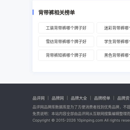
背带裤相关榜单
工装背带裤哪个牌子好
迷彩背带裤哪
雪纺背带裤哪个牌子好
学生背带裤哪
背带裤短裤哪个牌子好
黑色背带裤哪
品评网
品牌网
品牌大全
品牌榜单
品牌资
品评网品牌库数据库是为了方便消费者找到优秀品牌，不
免责说明：本站内容全部由品评网从互联网搜集编辑整理
Copyright © 2015-2026 10pinping.com All rights