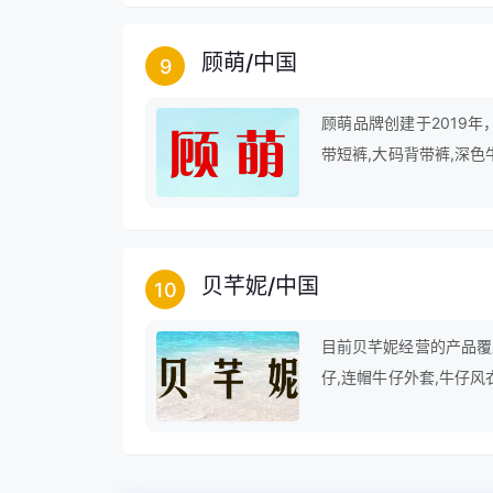
顾萌
/
中国
9
顾萌品牌创建于2019
带短裤,大码背带裤,深色
九分连体裤,吊带牛仔裙,
贝芊妮
/
中国
10
目前贝芊妮经营的产品覆盖
仔,连帽牛仔外套,牛仔风
背带,绣花牛仔短裤,白色