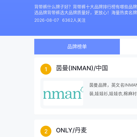
背带裤什么牌子好？背带裤十大品牌排行榜有哪些品牌？2
选品牌背带裤选大品牌质量好，更放心！海量热卖名牌
2026-08-07
6362人关注
品牌榜单
茵曼(INMAN)
/
中国
1
茵曼品牌，英文名INMA
装,娃娃衫,娃娃衣,棉麻
装,波点裙,娃娃衣服,边
ONLY
/
丹麦
2