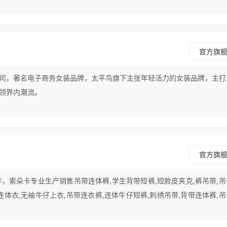
官方旗
司，著名电子商务女装品牌，太平鸟旗下主张年轻活力的女装品牌，主打
领界内潮流。
官方旗
年，索朵卡专业生产销售吊带连体裤,学生背带短裤,短款皮夹克,裤吊带,
连体衣,无袖牛仔上衣,吊带连衣裤,连体牛仔短裤,刺绣吊带,背带连体裤,
带裤,可拆卸帽,阔腿背带短裤,白色牛仔外套,背带五分裤,吊带短裤等产品。