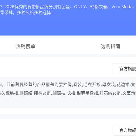
026优秀的背带裤品牌分别有茵曼、ONLY、韩都衣舍、Vero Mo
背带裤，多种风格多种选择！
热销榜单
选购指南
官方旗
N，目前茵曼经营的产品覆盖到腰抽绳,春装,毛衣开衫,母女装,花边裙,
衬衫,橡筋裙,蝴蝶结,纯棉女裤,蝴蝶袖,长裙,棉麻半身裙,灯芯绒女裤,文艺
裙等行业。
官方旗