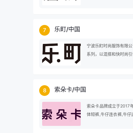
乐町
/
中国
7
宁波乐町时尚服饰有限公
系列，以混搭和快时尚引
索朵卡
/
中国
8
索朵卡品牌成立于2017
体短裤,牛仔连衣裤,牛仔
仔裤,破洞背带裤,学生背