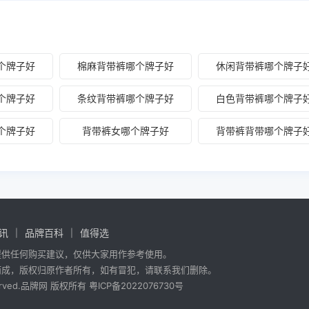
个牌子好
棉麻背带裤哪个牌子好
休闲背带裤哪个牌子
个牌子好
条纹背带裤哪个牌子好
白色背带裤哪个牌子
个牌子好
背带裤女哪个牌子好
背带裤背带哪个牌子
讯
品牌百科
值得选
提供任何购买建议，仅供大家用作参考使用。
而成，版权归原作者所有，如有冒犯，请联系我们删除。
 reserved.品牌网 版权所有
粤ICP备2022076730号