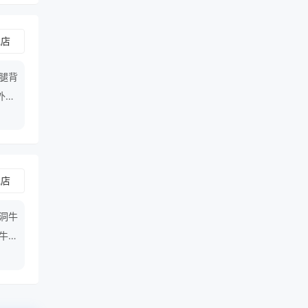
舰店
腿背
外套,
舰店
破洞牛
,牛仔