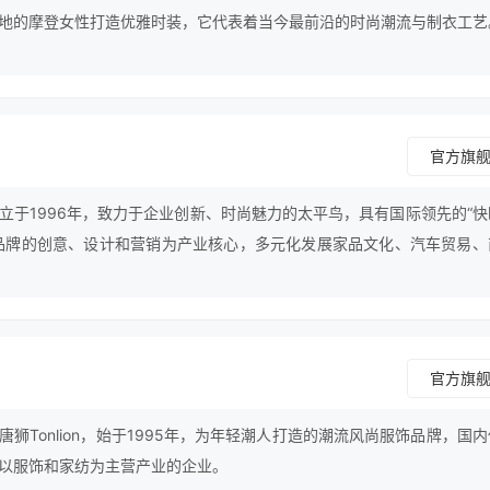
各地的摩登女性打造优雅时装，它代表着当今最前沿的时尚潮流与制衣工艺
 的销售网点已遍布45个国家。
官方旗
立于1996年，致力于企业创新、时尚魅力的太平鸟，具有国际领先的“快
品牌的创意、设计和营销为产业核心，多元化发展家品文化、汽车贸易、
定位在20-30岁的年轻消费群体，是国内著名时尚服饰品牌，浙江省著
多元化大型企业集团。
官方旗
狮Tonlion，始于1995年，为年轻潮人打造的潮流风尚服饰品牌，国
以服饰和家纺为主营产业的企业。