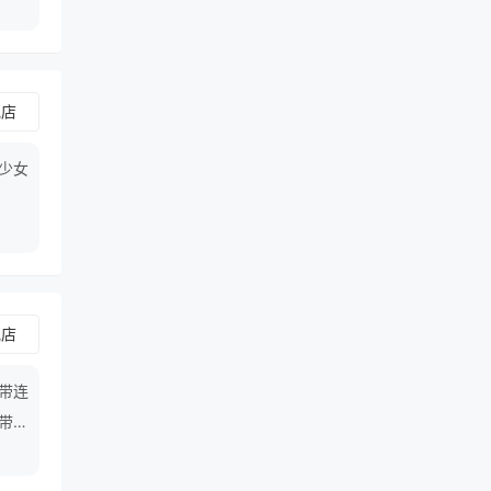
舰店
少女
舰店
吊带连
吊带牛