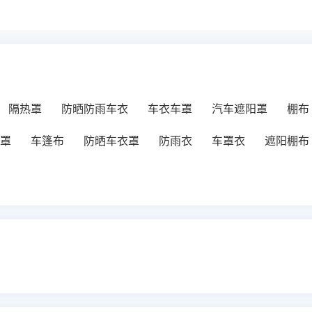
隔热罩
防晒防雨车衣
车衣车罩
汽车遮阳罩
棚布
罩
车篷布
防晒车衣罩
防雨衣
车罩衣
遮阳棚布