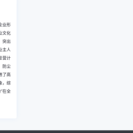
企业形
业文化
，突出
业主人
经营计
、防尘
进了高
象，综
”在全