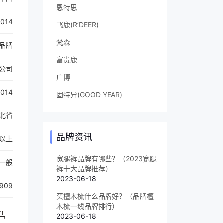
恩特思
2014
飞鹿(R’DEER)
梵森
品牌
富贵鹿
公司
广博
2014
固特异(GOOD YEAR)
北省
品牌资讯
以上
宽腿裤品牌有哪些？（2023宽腿
一般
裤十大品牌推荐）
2023-06-18
909
买檀木梳什么品牌好？（品牌檀
木梳一线品牌排行）
售
2023-06-18