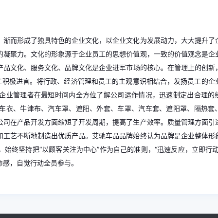
，渐而形成了独具特色的企业文化，以企业文化为发展动力，大大提升了
的凝聚力。文化的形象源于企业员工的思想价值观，一致的价值观念是企
产品文化、服务文化、品牌文化是企业进军市场的核心。在管理上的创新
员工积极进言。将行政、经济管理和员工的主观意识相结合，发扬员工的企
企业管理者在最短时间内全方位了解公司运作情况，迅速制定出合理的
车衣、牛津布、汽车罩、遮阳、外套、车罩、汽车套、遮阳罩、隔热套
公司在产品开发方面缩短了开发周期，提高了生产效率。质量管理方面引
和工艺不断地制造出优质产品。艾驰车品品牌始终认为品牌是企业整体形
始终坚持把“以顾客关注为中心”作为自己的准则，“迅速反应，立即行动
命感，自觉行动全员参与。