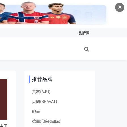
✕
品牌网
推荐品牌
艾君(AJU)
贝朗(BRAVAT)
驰尚
德而乐施(dellas)
中国